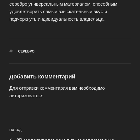
серебро универсальным материалом, способным
удовлетворить самый взыскательный вкус и
подчеркнуть индивидуальность владельца.
МЕТКИ
СЕРЕБРО
Добавить комментарий
Для отправки комментария вам необходимо
авторизоваться
.
Навигация
Предыдущая
НАЗАД
по
запись:
3D-моделирование и литье: современные