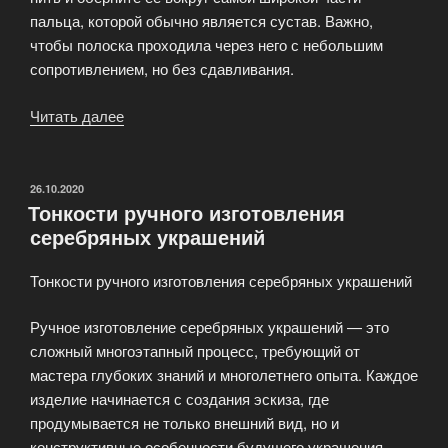
пальца, которой обычно является сустав. Важно,
чтобы полоска проходила через него с небольшим
сопротивлением, но без сдавливания.
Читать далее
«Как
точно
определить
размер
ОПУБЛИКОВАНО
26.10.2020
Тонкости ручного изготовления
кольца»
серебряных украшений
Тонкости ручного изготовления серебряных украшений
Ручное изготовление серебряных украшений — это
сложный многоэтапный процесс, требующий от
мастера глубоких знаний и многолетнего опыта. Каждое
изделие начинается с создания эскиза, где
продумывается не только внешний вид, но и
конструктивные особенности будущего украшения.