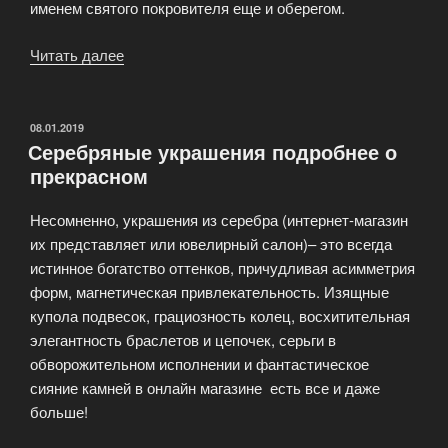
именем святого покровителя еще и оберегом.
Читать далее
«Подвески
с
именами,
кулоны
ОПУБЛИКОВАНО
08.01.2019
Серебряные украшения подробнее о
с
прекрасном
буквами
из
Несомненно, украшения из серебра (интернет-магазин
серебра»
их представляет или ювелирный салон)– это всегда
истинное богатство оттенков, причудливая асимметрия
форм, магнетическая привлекательность. Изящные
купола подвесок, грациозность колец, восхитительная
элегантность браслетов и цепочек, серьги в
обворожительном исполнении и фантастическое
сияние камней в онлайн магазине есть все и даже
больше!