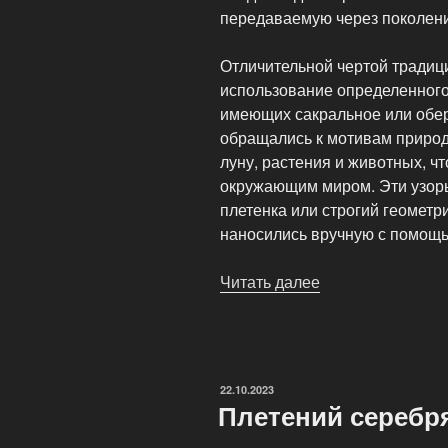
передаваемую через поколен
Отличительной чертой традиц
использование определенного
имеющих сакральное или обер
обращались к мотивам природ
луну, растения и животных, ч
окружающим миром. Эти узоры
плетенка или строгий геометр
наносились вручную с помощь
Читать далее
«Традиционный
дизайн
серебряных
украшений»
ОПУБЛИКОВАНО
22.10.2023
Плетений серебр