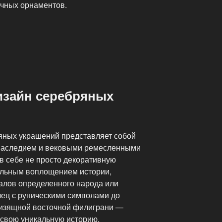
чных орнаментов.
зайн серебряных
яных украшений представляет собой
 наследием и вековыми ремесленными
 в себе не просто декоративную
альным воплощением истории,
еалов определенного народа или
лец с руническими символами до
 изящной восточной филиграни —
 свою уникальную историю,