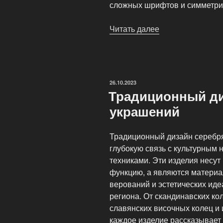
сложных шрифтов и симметри
Читать далее
«Гравировка
на
серебре»
ОПУБЛИКОВАНО
26.10.2023
Традиционный ди
украшений
Традиционный дизайн серебр
глубокую связь с культурным
техниками. Эти изделия несут
функцию, а являются матери
верований и эстетических ид
региона. От скандинавских ко
славянских височных колец и
каждое изделие рассказывает