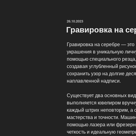
и
литье:
современные
ОПУБЛИКОВАНО
26.10.2023
технологии
Гравировка на се
ювелирного
искусства»
Гравировка на серебре — это
украшения в уникальную личн
помощью специального резца,
создавая углубленный рисунок
сохранить узор на долгие деся
наплавленной надписи.
Существует два основных вид
выполняется ювелиром вручную
каждый штрих неповторим, а 
мастерства и точности. Маши
помощью лазера или фрезерно
четкость и идеальную геометр