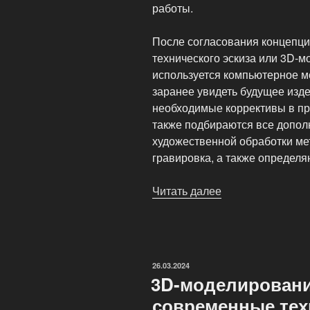
работы.
После согласования концепци
технического эскиза или 3D-м
используется компьютерное м
заранее увидеть будущее изде
необходимые коррективы в пр
также подбираются все допол
художественной обработки мет
гравировка, а также определ
Читать далее
«Серебряные
украшения
на
заказ
—
ОПУБЛИКОВАНО
26.03.2024
SilverCast»
3D-моделировани
современные тех