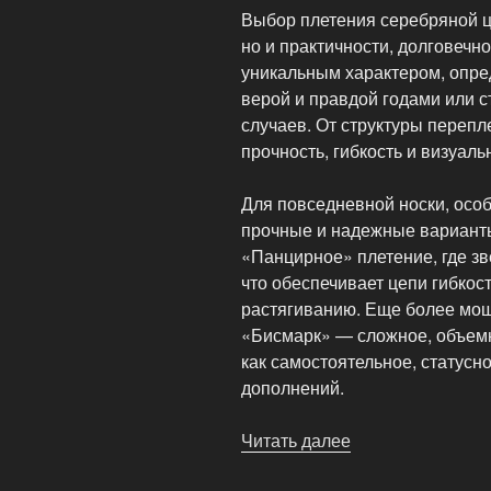
Выбор плетения серебряной це
но и практичности, долговечн
уникальным характером, опред
верой и правдой годами или 
случаев. От структуры перепл
прочность, гибкость и визуаль
Для повседневной носки, осо
прочные и надежные вариант
«Панцирное» плетение, где зв
что обеспечивает цепи гибкост
растягиванию. Еще более мо
«Бисмарк» — сложное, объемн
как самостоятельное, статусн
дополнений.
Читать далее
«Плетений
серебряных