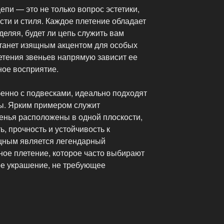
пи — это не только вопрос эстетики,
ости и стиля. Каждое плетение обладает
еляя, будет ли цепь служить вам
станет изящным акцентом для особых
етения звеньев напрямую зависит ее
ное восприятие.
бенно с подвесками, идеально подходят
ы. Ярким примером служит
енья расположены в одной плоскости,
ь, прочность и устойчивость к
щным является легендарный
ое плетение, которое часто выбирают
ое украшение, не требующее